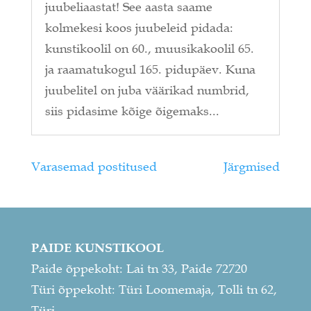
juubeliaastat! See aasta saame
kolmekesi koos juubeleid pidada:
kunstikoolil on 60., muusikakoolil 65.
ja raamatukogul 165. pidupäev. Kuna
juubelitel on juba väärikad numbrid,
siis pidasime kõige õigemaks...
Varasemad postitused
Järgmised
PAIDE KUNSTIKOOL
Paide õppekoht: Lai tn 33, Paide 72720
Türi õppekoht: Türi Loomemaja, Tolli tn 62,
Türi