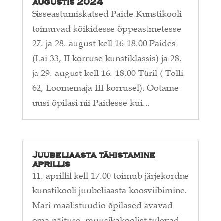
augustis 2024
Sisseastumiskatsed Paide Kunstikooli
toimuvad kõikidesse õppeastmetesse
27. ja 28. august kell 16-18.00 Paides
(Lai 33, II korruse kunstiklassis) ja 28.
ja 29. august kell 16.-18.00 Türil ( Tolli
62, Loomemaja III korrusel). Ootame
uusi õpilasi nii Paidesse kui...
Juubeliaasta tähistamine
aprillis
11. aprillil kell 17.00 toimub järjekordne
kunstikooli juubeliaasta koosviibimine.
Mari maalistuudio õpilased avavad
oma näituse, muusikakoolist tulevad