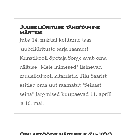
Juubeliürituse tähistamine
märtsis
Juba 14. märtsil kohtume taas
juubeliürituste sarja raames!
Kunstikooli õpetaja Sorge avab oma
näituse "Meie inimesed" Esinevad
muusikakooli kitarristid Tiiu Saarist
esitleb oma uut raamatut "Seinast
seina" Järgmised kuupäevad 11. aprill
ja 16. mai.
Õpilastööde näituse KÄTETÖÖ