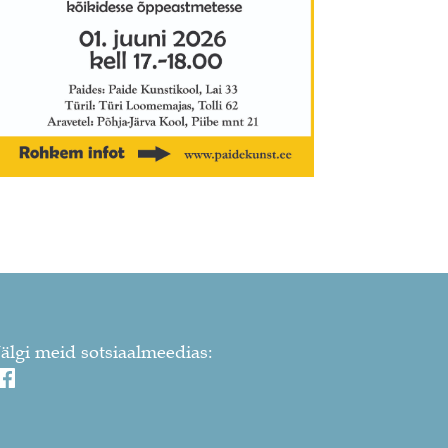
Jälgi meid sotsiaalmeedias: