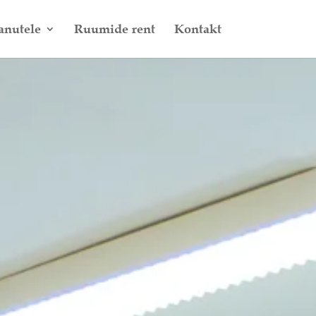
anutele
Ruumide rent
Kontakt