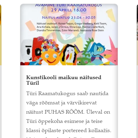
Kunstikooli maikuu näitused
Türil
Türi Raamatukogus saab nautida
väga rõõmsat ja värvikirevat
näitust PUHAS RÕÕM. Üleval on
Türi õppekoha esimese ja teise
klassi õpilaste portereed kollaažis.