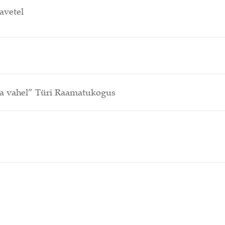
avetel
va vahel”
Türi Raamatukogus