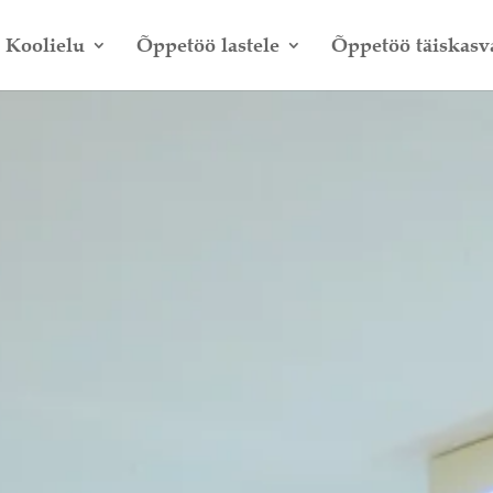
Koolielu
Õppetöö lastele
Õppetöö täiskasv