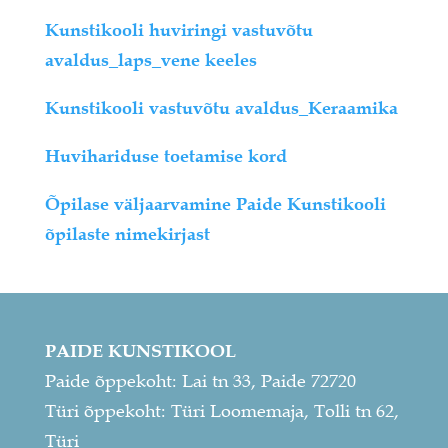
Kunstikooli huviringi vastuvõtu
avaldus_laps_vene keeles
Kunstikooli vastuvõtu avaldus_Keraamika
Huvihariduse toetamise kord
Õpilase väljaarvamine Paide Kunstikooli
õpilaste nimekirjast
PAIDE KUNSTIKOOL
Paide õppekoht: Lai tn 33, Paide 72720
Türi õppekoht: Türi Loomemaja, Tolli tn 62,
Türi