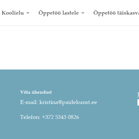
Koolielu
Õppetöö lastele
Õppetöö täiskasv
Võta ühendust
E-mail:
kristina@paidekunst.ee
Telefon:
+372 5343 0826