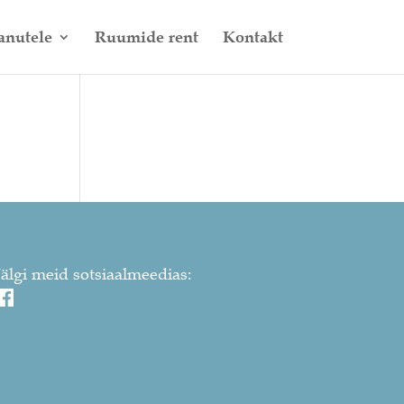
anutele
Ruumide rent
Kontakt
Jälgi meid sotsiaalmeedias: