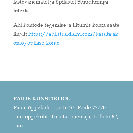
lastevanematel ja õpilastel Stuudiumiga
liituda.
Abi kontode tegemise ja liitumis kohta saate
lingilt
https://abi.stuudium.com/kasutajak
onto/opilase-konto
PAIDE KUNSTIKOOL
Paide õppekoht: Lai tn 33, Paide 72720
Türi õppekoht: Türi Loomemaja, Tolli tn 62,
Türi