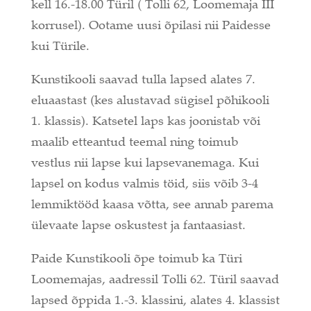
kell 16.-18.00 Türil ( Tolli 62, Loomemaja III
korrusel). Ootame uusi õpilasi nii Paidesse
kui Türile.
Kunstikooli saavad tulla lapsed alates 7.
eluaastast (kes alustavad sügisel põhikooli
1. klassis). Katsetel laps kas joonistab või
maalib etteantud teemal ning toimub
vestlus nii lapse kui lapsevanemaga. Kui
lapsel on kodus valmis töid, siis võib 3-4
lemmiktööd kaasa võtta, see annab parema
ülevaate lapse oskustest ja fantaasiast.
Paide Kunstikooli õpe toimub ka Türi
Loomemajas, aadressil Tolli 62. Türil saavad
lapsed õppida 1.-3. klassini, alates 4. klassist