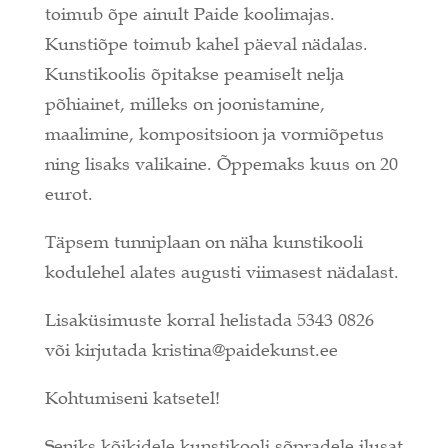
toimub õpe ainult Paide koolimajas.
Kunstiõpe toimub kahel päeval nädalas.
Kunstikoolis õpitakse peamiselt nelja
põhiainet, milleks on joonistamine,
maalimine, kompositsioon ja vormiõpetus
ning lisaks valikaine. Õppemaks kuus on 20
eurot.
Täpsem tunniplaan on näha kunstikooli
kodulehel alates augusti viimasest nädalast.
Lisaküsimuste korral helistada 5343 0826
või kirjutada kristina@paidekunst.ee
Kohtumiseni katsetel!
Seniks kõikidele kunstikooli sõpradele ilusat